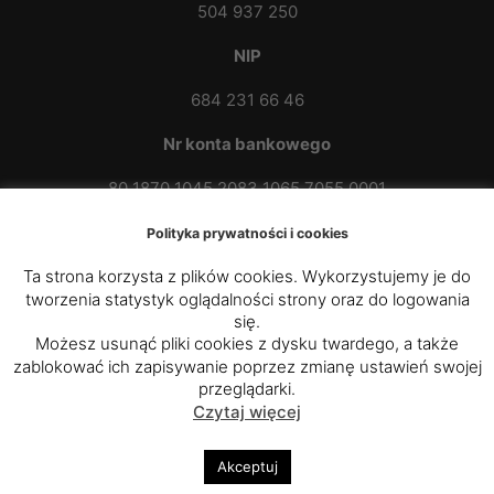
504 937 250
NIP
684 231 66 46
Nr konta bankowego
80 1870 1045 2083 1065 7055 0001
Polityka prywatności i cookies
Ta strona korzysta z plików cookies. Wykorzystujemy je do
tworzenia statystyk oglądalności strony oraz do logowania
się.
Możesz usunąć pliki cookies z dysku twardego, a także
zablokować ich zapisywanie poprzez zmianę ustawień swojej
© 2020 - 2025
Parafia Rzymskokatolicka p.w. św.
przeglądarki.
Czytaj więcej
Kazimierza Królewicza w Przybówce
|
Diecezja
Rzeszowska
Akceptuj
Polityka prywatności