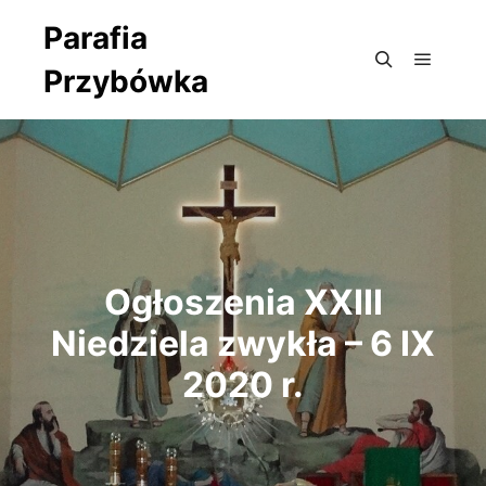
Parafia
Przybówka
Główne
Szukaj
Ogłoszenia XXIII
Niedziela zwykła – 6 IX
2020 r.