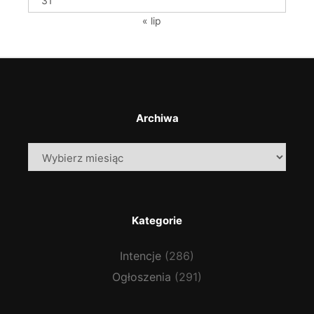
31
« lip
Archiwa
Archiwa
Kategorie
Intencje
(286)
Ogłoszenia
(291)