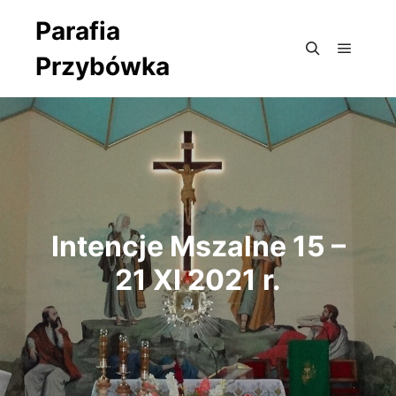
Parafia
Przybówka
Główne
Szukaj
Intencje Mszalne 15 –
21 XI 2021 r.