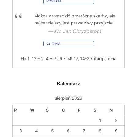
Można gromadzić przeróżne skarby, ale
najcenniejszy jest prawdziwy przyjaciel.
św. Jan Chryzostom
Ha 1, 12 – 2, 4 • Ps 9 • Mt 17, 14-20
liturgia dnia
Kalendarz
sierpień 2026
P
W
Ś
C
P
S
N
1
2
3
4
5
6
7
8
9