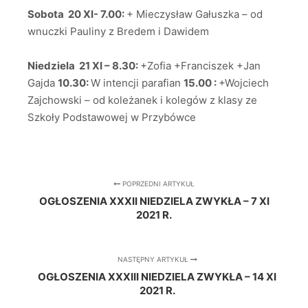
Sobota 20 XI- 7.00:
+ Mieczysław Gałuszka – od
wnuczki Pauliny z Bredem i Dawidem
Niedziela 21 XI – 8.30:
+Zofia +Franciszek +Jan
Gajda
10.30:
W intencji parafian
15.00 :
+Wojciech
Zajchowski – od koleżanek i kolegów z klasy ze
Szkoły Podstawowej w Przybówce
POPRZEDNI ARTYKUŁ
OGŁOSZENIA XXXII NIEDZIELA ZWYKŁA – 7 XI
2021 R.
NASTĘPNY ARTYKUŁ
OGŁOSZENIA XXXIII NIEDZIELA ZWYKŁA – 14 XI
2021 R.