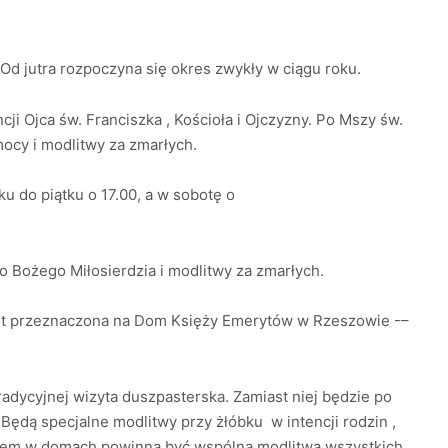
 Od jutra rozpoczyna się okres zwykły w ciągu roku.
cji Ojca św. Franciszka , Kościoła i Ojczyzny. Po Mszy św.
ocy i modlitwy za zmarłych.
u do piątku o 17.00, a w sobotę o
do Bożego Miłosierdzia i modlitwy za zmarłych.
 jest przeznaczona na Dom Księży Emerytów w Rzeszowie -–
radycyjnej wizyta duszpasterska. Zamiast niej będzie po
Będą specjalne modlitwy przy żłóbku w intencji rodzin ,
otem w domach powinna być wspólna modlitwa wszystkich