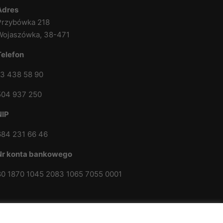
Adres
Przybówka 218
Wojaszówka, 38-471
Telefon
13 438 58 90
504 937 250
NIP
684 231 66 46
Nr konta bankowego
80 1870 1045 2083 1065 7055 0001