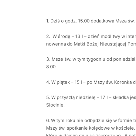
1. Dziś o godz. 15.00 dodatkowa Msza św.
2. W środę – 13 I – dzień modlitwy w inten
nowenna do Matki Bożej Nieustającej Pom
3. Msze św. w tym tygodniu od poniedziałk
8.00.
4. W piątek – 15 I – po Mszy św. Koronka 
5. W przyszłą niedzielę – 17 I – składka
Słocinie.
6. W tym roku nie odbędzie się w formie t
Mszy św. spotkanie kolędowe w kościele. 
które w danym dniu są zaproszone . A p