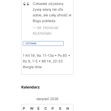
Człowiek ożywiony
żywą wiarą nie ufa
sobie, ale całą ufność w
Bogu pokłada.
bł. Honorat
Koźmiński
1 Krl 19, 9a. 11-13a • Ps 85 •
Rz 9, 1-5 • Mt 14, 22-33
liturgia dnia
Kalendarz
sierpień 2026
P
W
Ś
C
P
S
N