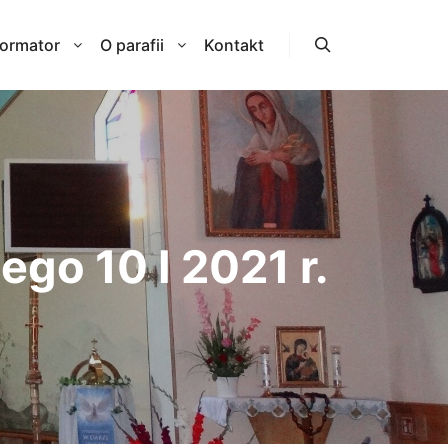
formator
O parafii
Kontakt
Szukaj
go 10 I 2021 r.