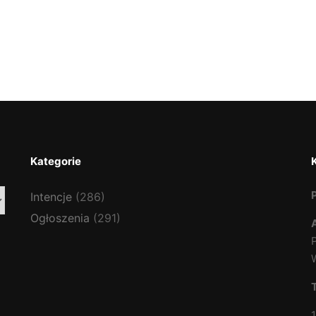
Kategorie
Intencje
(286)
Ogłoszenia
(291)