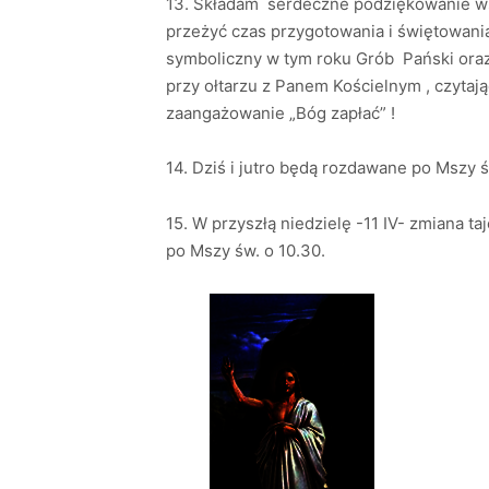
13. Składam serdeczne podziękowanie ws
przeżyć czas przygotowania i świętowania
symboliczny w tym roku Grób Pański oraz
przy ołtarzu z Panem Kościelnym , czytaj
zaangażowanie „Bóg zapłać” !
14. Dziś i jutro będą rozdawane po Mszy 
15. W przyszłą niedzielę -11 IV- zmiana 
po Mszy św. o 10.30.