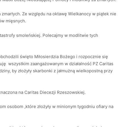
za zmarłych. Ze względu na oktawę Wielkanocy w piątek nie
ów mięsnych.
tastrofy smoleńskiej. Polecajmy w modlitwie tych
obchodzili święto Miłosierdzia Bożego i rozpocznie się
iękuję wszystkim zaangażowanym w działalność PZ Caritas
iny, by złożyły skarbonki z jałmużną wielkopostną przy
eznaczona na Caritas Diecezji Rzeszowskiej.
m osobom ,które złożyły w minionym tygodniu ofiary na