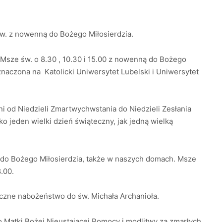
św. z nowenną do Bożego Miłosierdzia.
. Msze św. o 8.30 , 10.30 i 15.00 z nowenną do Bożego
eznaczona na Katolicki Uniwersytet Lubelski i Uniwersytet
dni od Niedzieli Zmartwychwstania do Niedzieli Zesłania
 jeden wielki dzień świąteczny, jak jedną wielką
 do Bożego Miłosierdzia, także w naszych domach. Msze
8.00.
ęczne nabożeństwo do św. Michała Archanioła.
 Matki Bożej Nieustającej Pomocy i modlitwy za zmarłych.