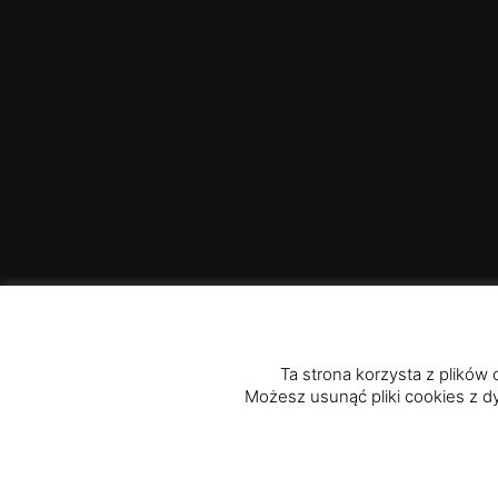
Ta strona korzysta z plików 
Możesz usunąć pliki cookies z d
© 2020 - 2025
Parafia Rzymskokatolicka p.w. św.
Przybówce
|
Diecezja Rzeszowska
Polityka prywatności