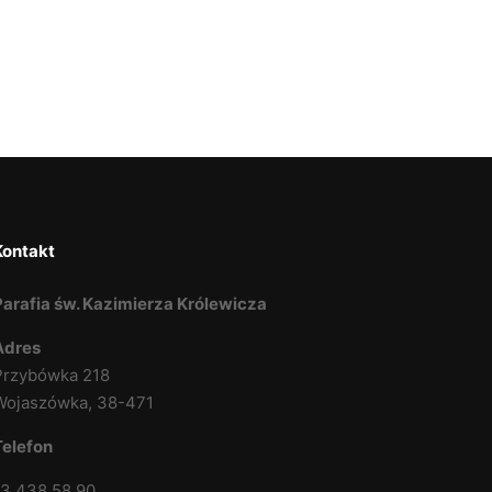
Kontakt
Parafia św. Kazimierza Królewicza
Adres
Przybówka 218
Wojaszówka, 38-471
Telefon
13 438 58 90