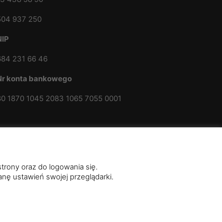
504 937 250
NIP
684 231 66 46
Nr konta bankowego
80 1870 1045 2083 1065 7055 0001
strony oraz do logowania się.
nę ustawień swojej przeglądarki.