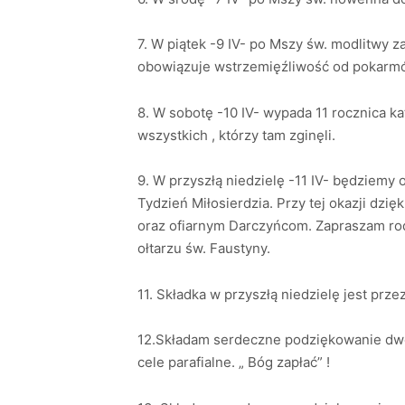
7. W piątek -9 IV- po Mszy św. modlitwy 
obowiązuje wstrzemięźliwość od pokarm
8. W sobotę -10 IV- wypada 11 rocznica ka
wszystkich , którzy tam zginęli.
9. W przyszłą niedzielę -11 IV- będziemy 
Tydzień Miłosierdzia. Przy tej okazji dz
oraz ofiarnym Darczyńcom. Zapraszam rodz
ołtarzu św. Faustyny.
11. Składka w przyszłą niedzielę jest prz
12.Składam serdeczne podziękowanie dwo
cele parafialne. „ Bóg zapłać” !