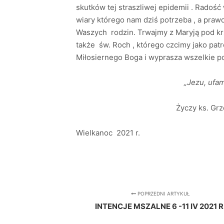
skutków tej straszliwej epidemii . Rado
wiary którego nam dziś potrzeba , a pra
Waszych rodzin. Trwajmy z Maryją pod k
także św. Roch , którego czcimy jako pat
Miłosiernego Boga i wyprasza wszelkie po
„Jezu, ufam Tobi
Życzy ks. Grzegorz 
Wielkanoc 2021 r.
POPRZEDNI ARTYKUŁ
INTENCJE MSZALNE 6 -11 IV 2021 R