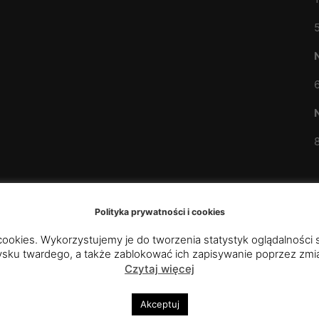
Polityka prywatności i cookies
cookies. Wykorzystujemy je do tworzenia statystyk oglądalności 
ysku twardego, a także zablokować ich zapisywanie poprzez zmia
Czytaj więcej
 Kazimierza Królewicza w
Akceptuj