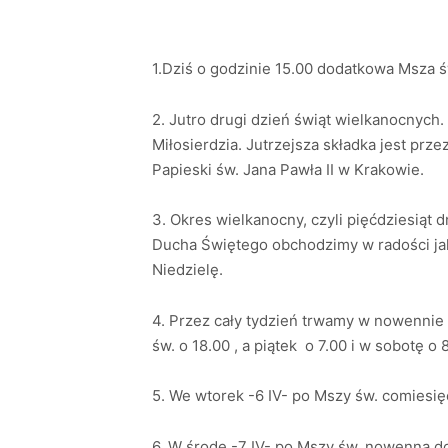
1.Dziś o godzinie 15.00 dodatkowa Msza 
2. Jutro drugi dzień świąt wielkanocnych
Miłosierdzia. Jutrzejsza składka jest prz
Papieski św. Jana Pawła II w Krakowie.
3. Okres wielkanocny, czyli pięćdziesiąt 
Ducha Świętego obchodzimy w radości jako
Niedzielę.
4. Przez cały tydzień trwamy w nowennie
św. o 18.00 , a piątek o 7.00 i w sobotę o 
5. We wtorek -6 IV- po Mszy św. comiesi
6. W środę -7 IV- po Mszy św. nowenna do