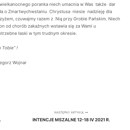
ść wielkanocnego poranka niech umacnia w Was także dar
wda o Zmartwychwstaniu Chrystusa niesie nadzieję dla
rzyżem, czuwajmy razem z Nią przy Grobie Pańskim. Niech
ron od chorób zakaźnych wstawia się za Wami u
trzebne łaski w tym trudnym okresie.
e” !
Wojnar
NASTĘPNY ARTYKUŁ
.
INTENCJE MSZALNE 12-18 IV 2021 R.