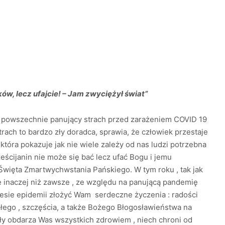
w, lecz ufajcie! – Jam zwyciężył świat”
powszechnie panujący strach przed zarażeniem COVID 19
rach to bardzo zły doradca, sprawia, że człowiek przestaje
, która pokazuje jak nie wiele zależy od nas ludzi potrzebna
eścijanin nie może się bać lecz ufać Bogu i jemu
Święta Zmartwychwstania Pańskiego. W tym roku , tak jak
inaczej niż zawsze , ze względu na panującą pandemię
esie epidemii złożyć Wam serdeczne życzenia : radości
łego , szczęścia, a także Bożego Błogosławieństwa na
y obdarza Was wszystkich zdrowiem , niech chroni od