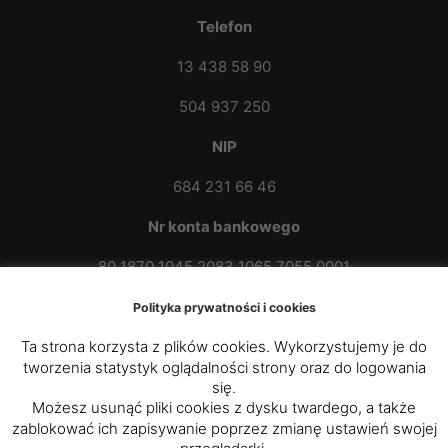
Telefon
13 438 58 90
504 937 250
NIP
684 231 66 46
Nr konta bankowego
80 1870 1045 2083 1065 7055 0001
Polityka prywatności i cookies
Ta strona korzysta z plików cookies. Wykorzystujemy je do
tworzenia statystyk oglądalności strony oraz do logowania
się.
Możesz usunąć pliki cookies z dysku twardego, a także
zablokować ich zapisywanie poprzez zmianę ustawień swojej
© 2020 - 2025
Parafia Rzymskokatolicka p.w. św.