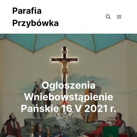
Parafia
Przybówka
Główne
Szukaj
Ogłoszenia
Wniebowstąpienie
Pańskie 16 V 2021 r.