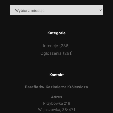
Archiwa
Kategorie
Intencje
(286)
Ogłoszenia
(291)
Kontakt
Parafia św. Kazimierza Królewicza
Adres
Przybówka 218
Wojaszówka, 38-471