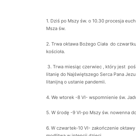
1. Dziś po Mszy św. o 10.30 procesja euc
Msza św.
2. Trwa oktawa Bożego Ciała do czwartku
kościoła.
3. Trwa miesiąc czerwiec , który jest p
litanię do Najświętszego Serca Pana Jez
litanijną o ustanie pandemii.
4. We wtorek -8 VI- wspomnienie św. Jadw
5. W środę -9 VI-po Mszy św. nowenna do
6. W czwartek-10 VI- zakończenie oktawy 
modlitwa w intencji dzieci.