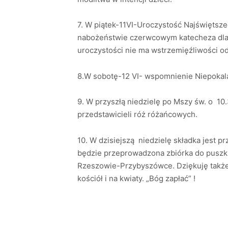
7. W piątek-11VI-Uroczystość Najświętszeg
nabożeństwie czerwcowym katecheza dla k
uroczystości nie ma wstrzemięźliwości 
8.W sobotę-12 VI- wspomnienie Niepokal
9. W przyszłą niedzielę po Mszy św. o 10
przedstawicieli róż różańcowych.
10. W dzisiejszą niedzielę składka jest p
będzie przeprowadzona zbiórka do puszki
Rzeszowie-Przybyszówce. Dziękuję także
kościół i na kwiaty. „Bóg zapłać” !