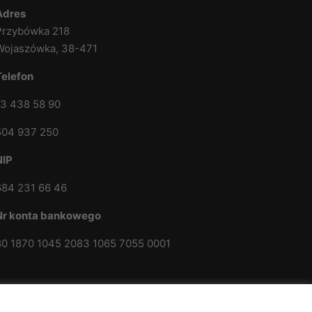
Adres
Przybówka 218
Wojaszówka, 38-471
Telefon
13 438 58 90
504 937 250
NIP
684 231 66 46
Nr konta bankowego
80 1870 1045 2083 1065 7055 0001