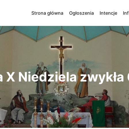
Strona główna
Ogłoszenia
Intencje
In
 X Niedziela zwykła 6