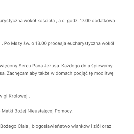
harystyczna wokół kościoła , a o godz. 17.00 dodatkowa
 . Po Mszy św. o 18.00 procesja eucharystyczna wokół
oświęcony Sercu Pana Jezusa. Każdego dnia śpiewamy
usa. Zachęcam aby także w domach podjąć tę modlitwę
igi Królowej .
 Matki Bożej Nieustającej Pomocy.
Bożego Ciała , błogosławieństwo wianków i ziół oraz