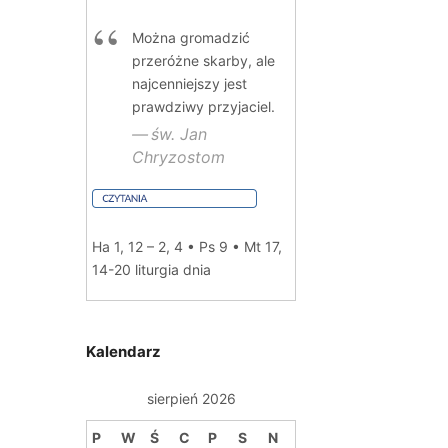
Można gromadzić
przeróżne skarby, ale
najcenniejszy jest
prawdziwy przyjaciel.
św. Jan
Chryzostom
Ha 1, 12 – 2, 4 • Ps 9 • Mt 17,
14-20
liturgia dnia
Kalendarz
sierpień 2026
P
W
Ś
C
P
S
N