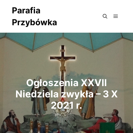
Parafia
Przybówka
Główne
Szukaj
Ogłoszenia XXVII
Niedziela zwykła – 3 X
2021 r.