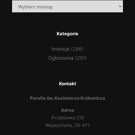
Archiwa
Kategorie
Intencje
(286)
Ogłoszenia
(291)
Kontakt
Parafia św. Kazimierza Królewicza
Adres
Przybówka 218
Wojaszówka, 38-471