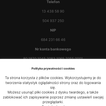
Telefon
13 438 58 90
504 937 250
NIP
684 231 66 46
Nr konta bankowego
80 1870 1045 2083 1065 7055 0001
Polityka prywatności i cookies
Ta strona korzysta z plików cookies. Wykorzystujemy je do
tworzenia statystyk oglądalności strony oraz do logowania
się.
Możesz usunąć pliki cookies z dysku twardego, a także
zablokować ich zapisywanie poprzez zmianę ustawień swojej
© 2020 - 2025
Parafia Rzymskokatolicka p.w. św.
przeglądarki.