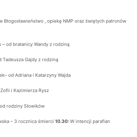
że Błogosławieństwo , opiekę NMP oraz świętych patronów
 – od bratanicy Wandy z rodziną
 Tadeusza Gajdy z rodziną
k– od Adriana i Katarzyny Wajda
Zofii i Kazimierza Rysz
 od rodziny Słowików
ska – 3 rocznica śmierci
10.30:
W intencji parafian