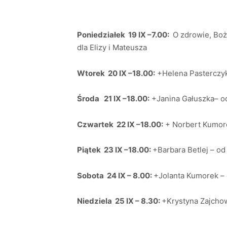
Poniedziałek 19 IX –7.00:
O zdrowie, Bo
dla Elizy i Mateusza
Wtorek 20 IX –18.00:
+Helena Pasterczyk
Środa 21 IX –18.00:
+Janina Gałuszka– od
Czwartek 22 IX –18.00:
+ Norbert Kumore
Piątek 23 IX –18.00:
+Barbara Betlej – od 
Sobota 24 IX – 8.00:
+Jolanta Kumorek –
Niedziela 25 IX – 8.30:
+Krystyna Zajchow