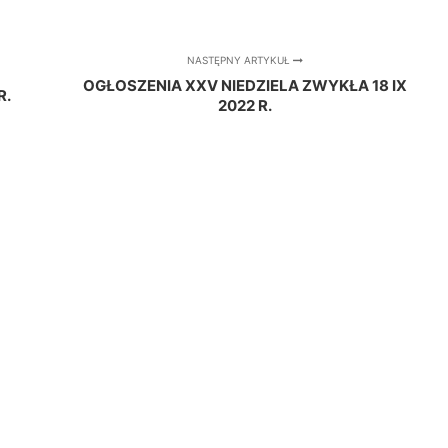
NASTĘPNY ARTYKUŁ
OGŁOSZENIA XXV NIEDZIELA ZWYKŁA 18 IX
R.
2022 R.