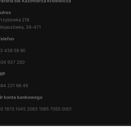
Parafia św. Kazimierza Królewicza
Adres
Przybówka 218
Wojaszówka, 38-471
Telefon
13 438 58 90
504 937 250
NIP
684 231 66 46
Nr konta bankowego
80 1870 1045 2083 1065 7055 0001