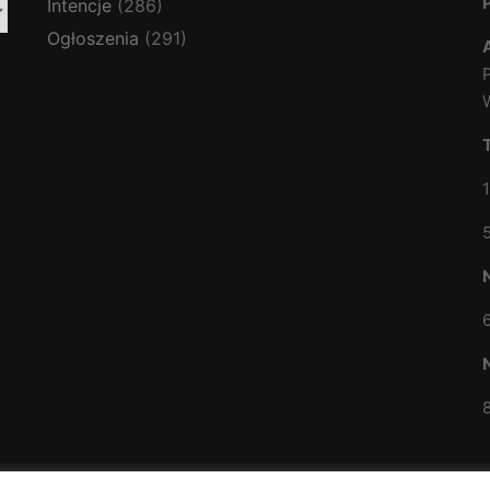
Intencje
(286)
Ogłoszenia
(291)