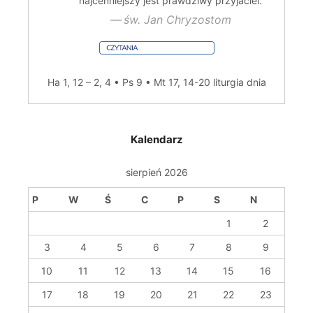
najcenniejszy jest prawdziwy przyjaciel.
św. Jan Chryzostom
Ha 1, 12 – 2, 4 • Ps 9 • Mt 17, 14-20
liturgia dnia
Kalendarz
sierpień 2026
P
W
Ś
C
P
S
N
1
2
3
4
5
6
7
8
9
10
11
12
13
14
15
16
17
18
19
20
21
22
23