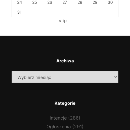
24
25
26
27
28
29
30
31
« lip
Archiwa
Archiwa
Kategorie
Intencje
(286)
Ogłoszenia
(291)