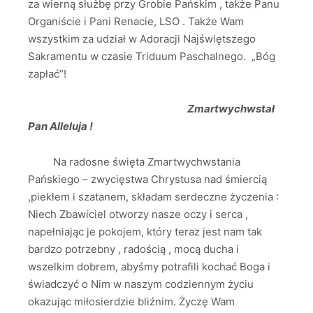
za wierną służbę przy Grobie Pańskim , także Panu
Organiście i Pani Renacie, LSO . Także Wam
wszystkim za udział w Adoracji Najświętszego
Sakramentu w czasie Triduum Paschalnego. „Bóg
zapłać”!
Zmartwychwstał
Pan Alleluja !
Na radosne święta Zmartwychwstania
Pańskiego – zwycięstwa Chrystusa nad śmiercią
,piekłem i szatanem, składam serdeczne życzenia :
Niech Zbawiciel otworzy nasze oczy i serca ,
napełniając je pokojem, który teraz jest nam tak
bardzo potrzebny , radością , mocą ducha i
wszelkim dobrem, abyśmy potrafili kochać Boga i
świadczyć o Nim w naszym codziennym życiu
okazując miłosierdzie bliźnim. Życzę Wam