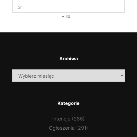
31
« lip
Archiwa
Archiwa
Kategorie
Intencje
(286)
Ogłoszenia
(291)