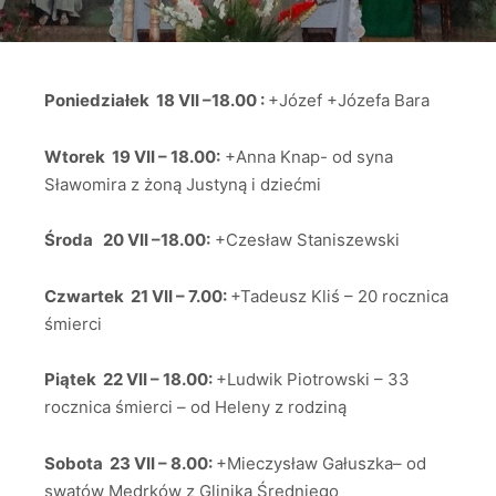
Poniedziałek 18 VII –18.00 :
+Józef +Józefa Bara
Wtorek 19 VII – 18.00:
+Anna Knap- od syna
Sławomira z żoną Justyną i dziećmi
Środa 20 VII –18.00:
+Czesław Staniszewski
Czwartek 21 VII – 7.00:
+Tadeusz Kliś – 20 rocznica
śmierci
Piątek 22 VII – 18.00:
+Ludwik Piotrowski – 33
rocznica śmierci – od Heleny z rodziną
Sobota 23 VII – 8.00:
+Mieczysław Gałuszka– od
swatów Mędrków z Glinika Średniego