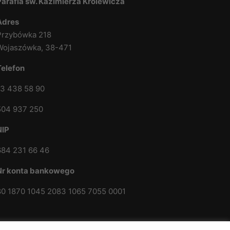
Parafia św. Kazimierza Królewicza
Adres
Przybówka 218
Wojaszówka, 38-471
Telefon
13 438 58 90
504 937 250
NIP
684 231 66 46
Nr konta bankowego
80 1870 1045 2083 1065 7055 0001