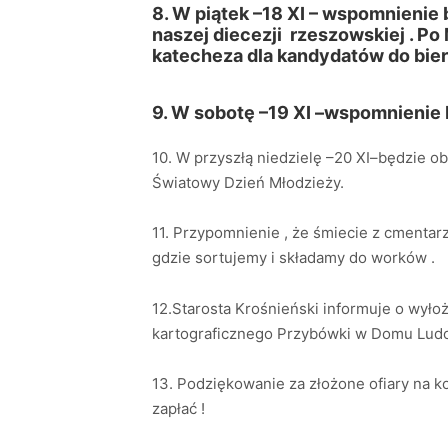
8. W piątek –18 XI – wspomnienie 
naszej diecezji rzeszowskiej . Po
katecheza dla kandydatów do bier
9. W sobotę –19 XI –wspo
10. W przyszłą niedzielę –20 XI–będzie o
Światowy Dzień Młodzieży.
11. Przypomnienie , że śmiecie z cmenta
gdzie sortujemy i składamy do worków .
12.Starosta Krośnieński informuje o wyło
kartograficznego Przybówki w Domu Ludo
13. Podziękowanie za złożone ofiary na ko
zapłać !