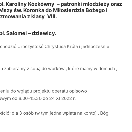
bł. Karoliny Kózkówny – patronki młodzieży oraz
 Mszy św. Koronka do Miłosierdzia Bożego i
zmowania z klasy VIII.
mnienie bł. Salomei – dziewicy.
bchodzić Uroczystość Chrystusa Króla i jednocześnie
rza zabieramy z sobą do worków , które mamy w domach ,
żeniu do wglądu projektu operatu opisowo -
wym od 8.00–15.30 do 24 XI 2022 r.
ściół dla 3 osób (w tym jedna wpłata na konto) . Bóg