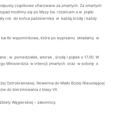
odpusty cząstkowe ofiarowane za zmarłych. Za zmarłych
topad modlimy się po Mszy św. różańcem a w piątki
ały rok do końca października w każdą środę i każdy
ne kartki wspominkowe, które po wypisaniu składamy w
e : w poniedziałek, wtorek , środę i piątek o 17.00. W
go Miłosierdzia w intencji zmarłych oraz w sobotę o
ożej Ostrobramskiej. Nowenna do Matki Bożej Nieustającej
tów do bierzmowania z klasy VII.
żbiety Węgierskiej – zakonnicy.