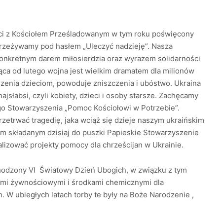
ści z Kościołem Prześladowanym w tym roku poświęcony
przeżywamy pod hasłem „Uleczyć nadzieję”. Nasza
konkretnym darem miłosierdzia oraz wyrazem solidarności
a od lutego wojna jest wielkim dramatem dla milionów
arzenia dzieciom, powoduje zniszczenia i ubóstwo. Ukraina
jsłabsi, czyli kobiety, dzieci i osoby starsze. Zachęcamy
ego Stowarzyszenia „Pomoc Kościołowi w Potrzebie”.
rzetrwać tragedię, jaka wciąż się dzieje naszym ukraińskim
rom składanym dzisiaj do puszki Papieskie Stowarzyszenie
lizować projekty pomocy dla chrześcijan w Ukrainie.
bchodzony VI Światowy Dzień Ubogich, w związku z tym
tami żywnościowymi i środkami chemicznymi dla
n. W ubiegłych latach torby te były na Boże Narodzenie ,