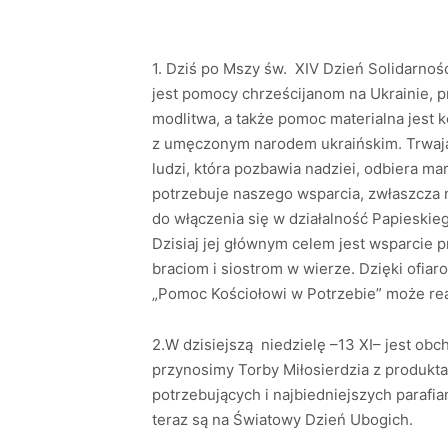
1. Dziś po Mszy św. XIV Dzień Solidarno
jest pomocy chrześcijanom na Ukrainie, 
modlitwa, a także pomoc materialna jest 
z umęczonym narodem ukraińskim. Trwając
ludzi, która pozbawia nadziei, odbiera m
potrzebuje naszego wsparcia, zwłaszcza na
do włączenia się w działalność Papieski
Dzisiaj jej głównym celem jest wsparcie p
braciom i siostrom w wierze. Dzięki ofia
„Pomoc Kościołowi w Potrzebie” może rea
2.W dzisiejszą niedzielę –13 XI– jest o
przynosimy Torby Miłosierdzia z produk
potrzebujących i najbiedniejszych parafia
teraz są na Światowy Dzień Ubogich.