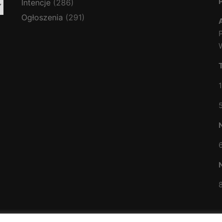
Intencje
(286)
Ogłoszenia
(291)