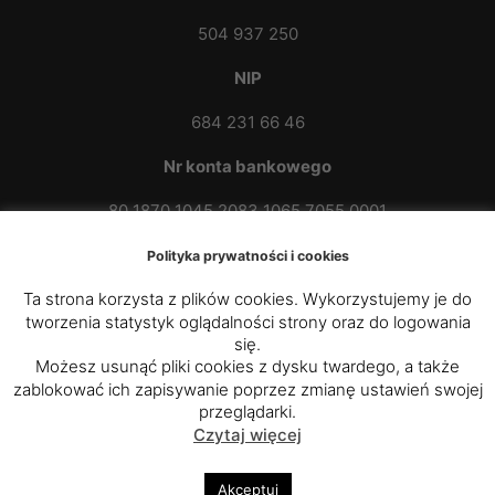
504 937 250
NIP
684 231 66 46
Nr konta bankowego
80 1870 1045 2083 1065 7055 0001
Polityka prywatności i cookies
Ta strona korzysta z plików cookies. Wykorzystujemy je do
tworzenia statystyk oglądalności strony oraz do logowania
się.
Możesz usunąć pliki cookies z dysku twardego, a także
zablokować ich zapisywanie poprzez zmianę ustawień swojej
© 2020 - 2025
Parafia Rzymskokatolicka p.w. św.
przeglądarki.
Czytaj więcej
Kazimierza Królewicza w Przybówce
|
Diecezja
Rzeszowska
Akceptuj