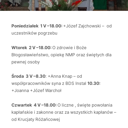
Poniedziałek 1 V –18.00:
+Józef Zajchowski – od
uczestników pogrzebu
Wtorek 2 V –18.00:
O zdrowie i Boże
Błogosławieństwo, opiekę NMP oraz świętych dla
pewnej osoby
Środa 3 V –8.30
: +Anna Knap – od
współpracowników syna z BDS Instal
10.30:
+Joanna +Józef Warchoł
Czwartek 4 V –18.00:
O liczne , święte powołania
kapłańskie i zakonne oraz za wszystkich kapłanów –
od Krucjaty Różańcowej