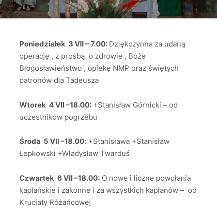
Poniedziałek 3 VII – 7.00:
Dziękczynna za udaną
operację , z prośbą o zdrowie , Boże
Błogosławieństwo , opiekę NMP oraz świętych
patronów dla Tadeusza
Wtorek 4 VII –18.00:
+Stanisław Górnicki – od
uczestników pogrzebu
Środa 5 VII –18.00
: +Stanisława +Stanisław
Łepkowski +Władysław Twarduś
Czwartek 6 VII –18.00:
O nowe i liczne powołania
kapłańskie i zakonne i za wszystkich kapłanów – od
Krucjaty Różańcowej