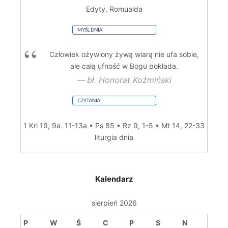
Edyty, Romualda
Człowiek ożywiony żywą wiarą nie ufa sobie,
ale całą ufność w Bogu pokłada.
bł. Honorat Koźmiński
1 Krl 19, 9a. 11-13a • Ps 85 • Rz 9, 1-5 • Mt 14, 22-33
liturgia dnia
Kalendarz
sierpień 2026
P
W
Ś
C
P
S
N