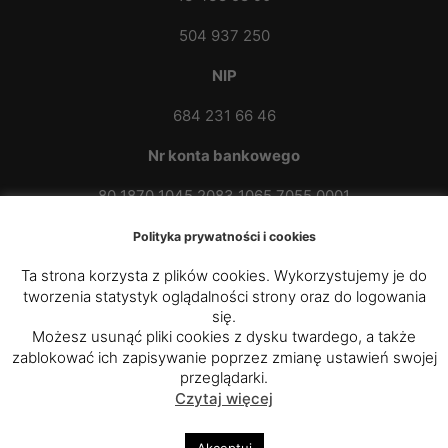
504 937 250
NIP
684 231 66 46
Nr konta bankowego
80 1870 1045 2083 1065 7055 0001
Polityka prywatności i cookies
Ta strona korzysta z plików cookies. Wykorzystujemy je do
tworzenia statystyk oglądalności strony oraz do logowania
się.
Możesz usunąć pliki cookies z dysku twardego, a także
zablokować ich zapisywanie poprzez zmianę ustawień swojej
© 2020 - 2025
Parafia Rzymskokatolicka p.w. św.
przeglądarki.
Czytaj więcej
Kazimierza Królewicza w Przybówce
|
Diecezja
Rzeszowska