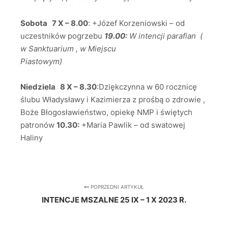
Sobota 7 X – 8.00
: +Józef Korzeniowski – od
uczestników pogrzebu
19.00:
W intencji parafian (
w Sanktuarium , w Miejscu
Piastowym)
Niedziela 8 X – 8.30
:Dziękczynna w 60 rocznicę
ślubu Władysławy i Kazimierza z prośbą o zdrowie ,
Boże Błogosławieństwo, opiekę NMP i świętych
patronów
10.30:
+Maria Pawlik – od swatowej
Haliny
POPRZEDNI ARTYKUŁ
INTENCJE MSZALNE 25 IX – 1 X 2023 R.