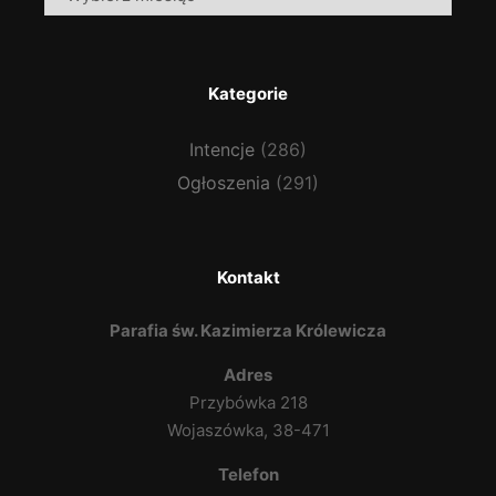
Kategorie
Intencje
(286)
Ogłoszenia
(291)
Kontakt
Parafia św. Kazimierza Królewicza
Adres
Przybówka 218
Wojaszówka, 38-471
Telefon