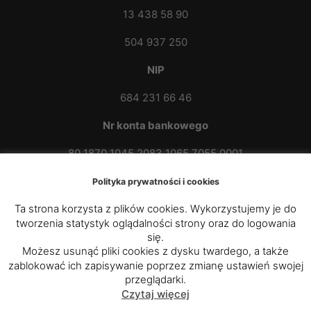
13 438 58 90
504 937 250
NIP
684 231 66 46
Nr konta bankowego
80 1870 1045 2083 1065 7055 0001
Polityka prywatności i cookies
Ta strona korzysta z plików cookies. Wykorzystujemy je do
tworzenia statystyk oglądalności strony oraz do logowania
się.
Możesz usunąć pliki cookies z dysku twardego, a także
zablokować ich zapisywanie poprzez zmianę ustawień swojej
© 2020 - 2025
Parafia Rzymskokatolicka p.w. św.
przeglądarki.
Czytaj więcej
Kazimierza Królewicza w Przybówce
|
Diecezja