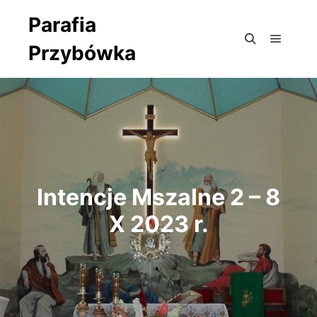
Parafia
Przybówka
Główne
Szukaj
Intencje Mszalne 2 – 8
X 2023 r.