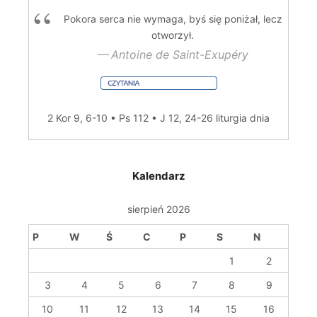
Pokora serca nie wymaga, byś się poniżał, lecz
otworzył.
Antoine de Saint-Exupéry
2 Kor 9, 6-10 • Ps 112 • J 12, 24-26
liturgia dnia
Kalendarz
sierpień 2026
P
W
Ś
C
P
S
N
1
2
3
4
5
6
7
8
9
10
11
12
13
14
15
16