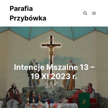
Parafia
Przybówka
Główne
Szukaj
Intencje Mszalne 13 –
19 XI 2023 r.