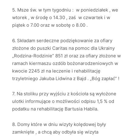
5. Msze św. w tym tygodniu : w poniedziałek , we
wtorek , w środę o 14.30 , zaś w czwartek i w
piątek o 7.00 oraz w sobotę o 8.00 .
6. Składam serdeczne podziękowanie za ofiary
złożone do puszki Caritas na pomoc dla Ukrainy
„Rodzina-Rodzinie” 851 zł oraz za ofiary złożone w
ramach kiermaszu ozdób bożonarodzeniowych w
kwocie 2245 zł na leczenie i rehabilitację
trzyletniego Jakuba Lidwina z Bajd . „Bóg zapłać” !
7. Na stoliku przy wyjściu z kościoła są wyłożone
ulotki informujące o możliwości odpisu 1,5 % od
podatku na rehabilitację Bartusia Habila.
8. Domy które w dniu wizyty kolędowej były
zamknięte , a chcą aby odbyła się wizyta