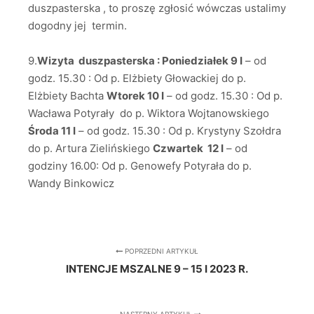
duszpasterska , to proszę zgłosić wówczas ustalimy
dogodny jej termin.
9.
Wizyta duszpasterska : Poniedziałek 9 I
– od
godz. 15.30 : Od p. Elżbiety Głowackiej do p.
Elżbiety Bachta
Wtorek 10 I
– od godz. 15.30 : Od p.
Wacława Potyrały do p. Wiktora Wojtanowskiego
Środa 11 I
– od godz. 15.30 : Od p. Krystyny Szołdra
do p. Artura Zielińskiego
Czwartek 12 I
– od
godziny 16.00: Od p. Genowefy Potyrała do p.
Wandy Binkowicz
POPRZEDNI ARTYKUŁ
INTENCJE MSZALNE 9 – 15 I 2023 R.
NASTĘPNY ARTYKUŁ