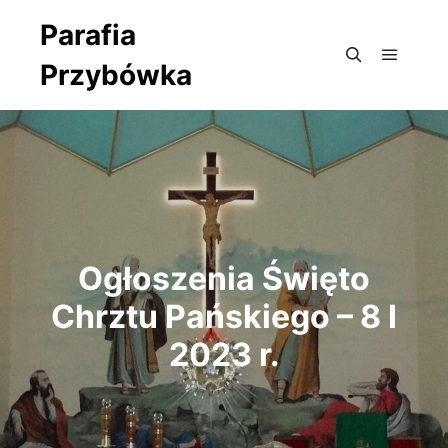
Parafia
Przybówka
Główne
Szukaj
Ogłoszenia Święto
Chrztu Pańskiego – 8 I
2023 r.