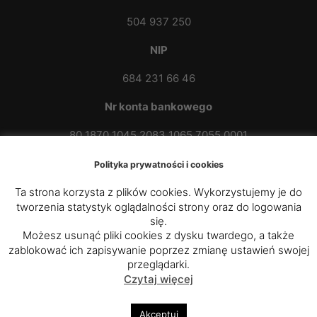
504 937 250
NIP
684 231 66 46
Nr konta bankowego
80 1870 1045 2083 1065 7055 0001
Polityka prywatności i cookies
Ta strona korzysta z plików cookies. Wykorzystujemy je do
tworzenia statystyk oglądalności strony oraz do logowania
się.
Możesz usunąć pliki cookies z dysku twardego, a także
zablokować ich zapisywanie poprzez zmianę ustawień swojej
© 2020 - 2025
Parafia Rzymskokatolicka p.w. św.
przeglądarki.
Czytaj więcej
Kazimierza Królewicza w Przybówce
|
Diecezja
Rzeszowska
Akceptuj