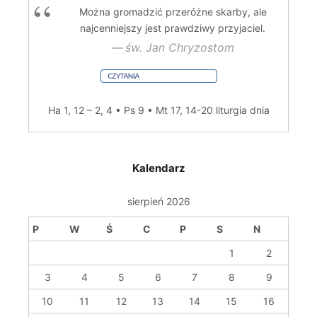
Można gromadzić przeróżne skarby, ale
najcenniejszy jest prawdziwy przyjaciel.
św. Jan Chryzostom
Ha 1, 12 – 2, 4 • Ps 9 • Mt 17, 14-20
liturgia dnia
Kalendarz
sierpień 2026
P
W
Ś
C
P
S
N
1
2
3
4
5
6
7
8
9
10
11
12
13
14
15
16