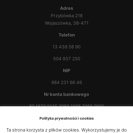
Adres
Przybówka 218
Wojaszówka, 38-471
Telefon
13 438 58 90
504 937 250
NIP
684 231 66 46
Nr konta bankowego
80 1870 1045 2083 1065 7055 0001
Polityka prywatności i cookies
Ta strona korzysta z plików cookies. Wykorzystujemy je do