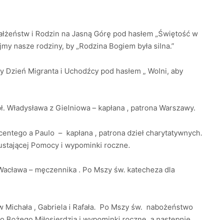
ałżeństw i Rodzin na Jasną Górę pod hasłem „Świętość w
jmy nasze rodziny, by „Rodzina Bogiem była silna.”
y Dzień Migranta i Uchodźcy pod hasłem „ Wolni, aby
ł. Władysława z Gielniowa – kapłana , patrona Warszawy.
entego a Paulo – kapłana , patrona dzieł charytatywnych.
stającej Pomocy i wypominki roczne.
Wacława – męczennika . Po Mszy św. katecheza dla
ów Michała , Gabriela i Rafała. Po Mszy św. nabożeństwo
o Bożego Miłosierdzia i wypominki roczne, a następnie