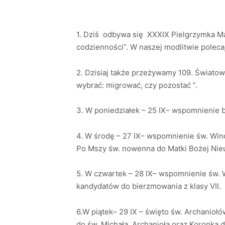
1. Dziś odbywa się XXXIX Pielgrzymka M
codzienności”. W naszej modlitwie poleca
2. Dzisiaj także przeżywamy 109. Światow
wybrać: migrować, czy pozostać ”.
3. W poniedziałek – 25 IX– wspomnienie b
4. W środę – 27 IX– wspomnienie św. Winc
Po Mszy św. nowenna do Matki Bożej Nieu
5. W czwartek – 28 IX– wspomnienie św. 
kandydatów do bierzmowania z klasy VII.
6.W piątek– 29 IX – święto św. Archanioł
do św. Michała Archanioła oraz Koronka d