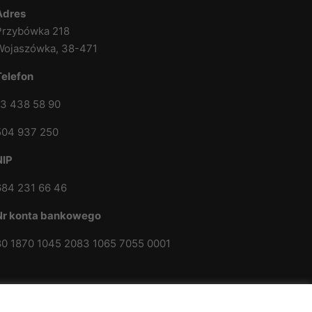
Adres
Przybówka 218
Wojaszówka, 38-471
Telefon
13 438 58 90
504 937 250
NIP
684 231 66 46
Nr konta bankowego
80 1870 1045 2083 1065 7055 0001