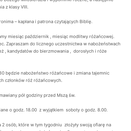
 z klasy VIII.
nima – kapłana i patrona czytających Biblię.
namy miesiąc październik , miesiąc modlitwy różańcowej.
c. Zapraszam do licznego uczestnictwa w nabożeństwach
eż , kandydatów do bierzmowania , dorosłych i róże
0.30 będzie nabożeństwo różańcowe i zmiana tajemnic
ich członków róż różańcowych.
mawiany pół godziny przed Mszą św.
ane o godz. 18.00 z wyjątkiem soboty o godz. 8.00.
2 osób, które w tym tygodniu złożyły swoją ofiarę na