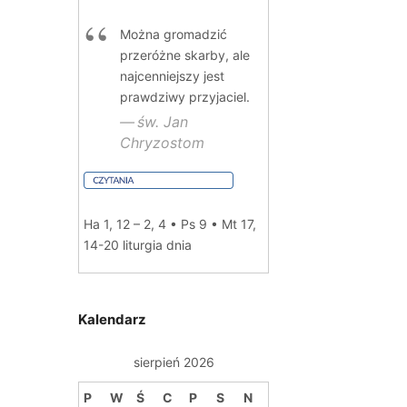
Można gromadzić
przeróżne skarby, ale
najcenniejszy jest
prawdziwy przyjaciel.
św. Jan
Chryzostom
Ha 1, 12 – 2, 4 • Ps 9 • Mt 17,
14-20
liturgia dnia
Kalendarz
sierpień 2026
P
W
Ś
C
P
S
N