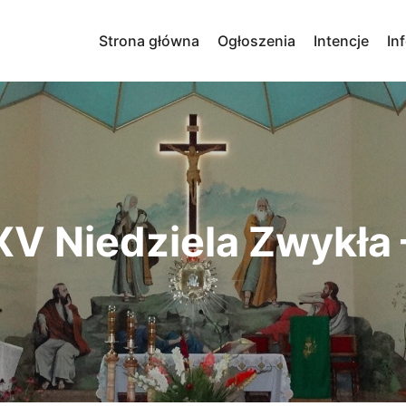
Strona główna
Ogłoszenia
Intencje
In
V Niedziela Zwykła –