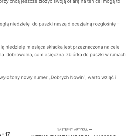
tórzy chcą jeszcze złożyć swoją ofiarę na ten cel mogą to
iegłą niedzielę do puszki naszą diecezjalną rozgłośnię –
nią niedzielę miesiąca składka jest przeznaczona na cele
zana dobrowolna, comiesięczna zbiórka do puszki w ramach
st wyłożony nowy numer „Dobrych Nowin”, warto wziąć i
NASTĘPNY ARTYKUŁ
– 17