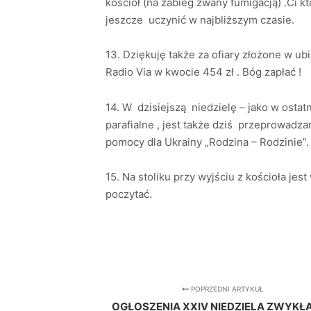
kościół (na zabieg zwany fumigacją) .Ci k
jeszcze uczynić w najbliższym czasie.
13. Dziękuję także za ofiary złożone w ub
Radio Via w kwocie 454 zł . Bóg zapłać !
14. W dzisiejszą niedzielę – jako w ostat
parafialne , jest także dziś przeprowad
pomocy dla Ukrainy „Rodzina – Rodzinie”.
15. Na stoliku przy wyjściu z kościoła je
poczytać.
POPRZEDNI ARTYKUŁ
OGŁOSZENIA XXIV NIEDZIELA ZWYKŁA 