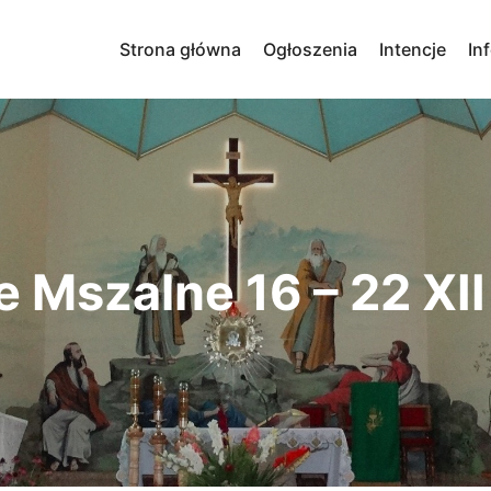
Strona główna
Ogłoszenia
Intencje
In
e Mszalne 16 – 22 XII