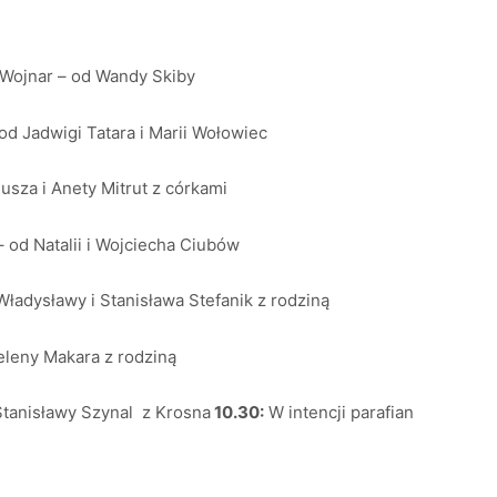
Wojnar – od Wandy Skiby
d Jadwigi Tatara i Marii Wołowiec
usza i Anety Mitrut z córkami
 od Natalii i Wojciecha Ciubów
ładysławy i Stanisława Stefanik z rodziną
eleny Makara z rodziną
Stanisławy Szynal z Krosna
10.30:
W intencji parafian