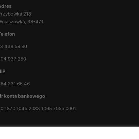
Adres
Przybówka 218
Wojaszówka, 38-471
Telefon
13 438 58 90
504 937 250
NIP
684 231 66 46
Nr konta bankowego
80 1870 1045 2083 1065 7055 0001