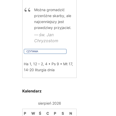
Można gromadzić
przeróżne skarby, ale
najcenniejszy jest
prawdziwy przyjaciel.
św. Jan
Chryzostom
Ha 1, 12 – 2, 4 • Ps 9 • Mt 17,
14-20
liturgia dnia
Kalendarz
sierpień 2026
P
W
Ś
C
P
S
N