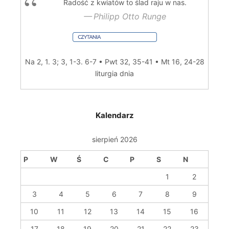
Radość z kwiatów to ślad raju w nas.
Philipp Otto Runge
Na 2, 1. 3; 3, 1-3. 6-7 • Pwt 32, 35-41 • Mt 16, 24-28
liturgia dnia
Kalendarz
sierpień 2026
P
W
Ś
C
P
S
N
1
2
3
4
5
6
7
8
9
10
11
12
13
14
15
16
17
18
19
20
21
22
23