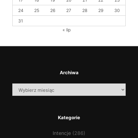
24
25
26
27
28
29
30
31
« lip
Archiwa
Archiwa
Kategorie
Intencje
(286)