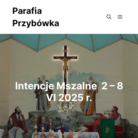
Parafia
Przybówka
Główne
Szukaj
Intencje Mszalne 2 – 8
VI 2025 r.