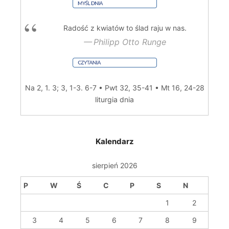
Radość z kwiatów to ślad raju w nas.
Philipp Otto Runge
Na 2, 1. 3; 3, 1-3. 6-7 • Pwt 32, 35-41 • Mt 16, 24-28
liturgia dnia
Kalendarz
sierpień 2026
P
W
Ś
C
P
S
N
1
2
3
4
5
6
7
8
9