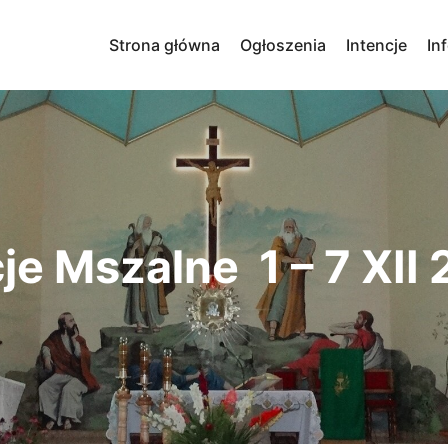
Strona główna
Ogłoszenia
Intencje
In
je Mszalne 1 – 7 XII 