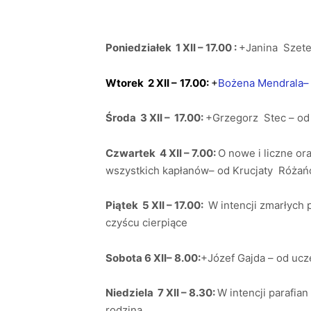
Poniedziałek 1 XII – 17.00 :
+Janina Szete
Wtorek 2 XII –
17.00:
+
Bożena Mendrala–
Środa 3 XII – 17.00:
+Grzegorz Stec – od 
Czwartek 4 XII – 7.00:
O nowe i liczne or
wszystkich kapłanów– od Krucjaty Róża
Piątek 5 XII – 17.00:
W intencji zmarłych
czyścu cierpiące
Sobota 6 XII– 8.00:
+Józef Gajda – od uc
Niedziela 7 XII – 8.30:
W intencji parafian
rodziną