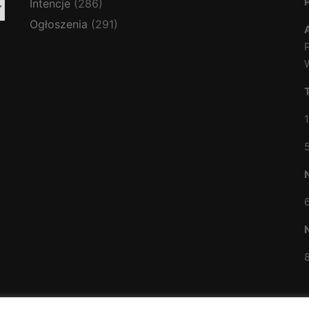
Intencje
(286)
Ogłoszenia
(291)