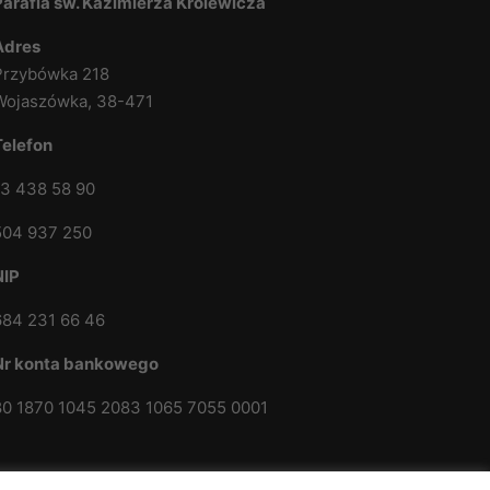
Parafia św. Kazimierza Królewicza
Adres
Przybówka 218
Wojaszówka, 38-471
Telefon
13 438 58 90
504 937 250
NIP
684 231 66 46
Nr konta bankowego
80 1870 1045 2083 1065 7055 0001