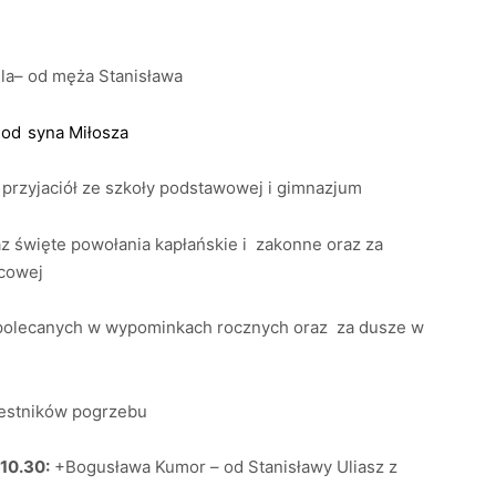
la– od męża Stanisława
od
syna Miłosza
przyjaciół ze szkoły podstawowej i gimnazjum
az święte powołania kapłańskie i zakonne oraz za
ńcowej
 polecanych w wypominkach rocznych oraz za dusze w
zestników pogrzebu
10.30:
+Bogusława Kumor – od Stanisławy Uliasz z