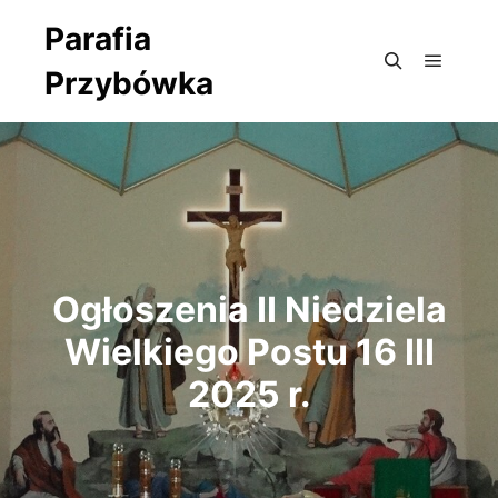
Parafia
Przybówka
Główne
Szukaj
Ogłoszenia II Niedziela
Wielkiego Postu 16 III
2025 r.