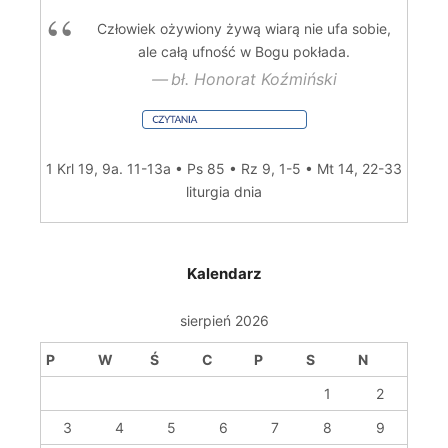
Człowiek ożywiony żywą wiarą nie ufa sobie,
ale całą ufność w Bogu pokłada.
bł. Honorat Koźmiński
1 Krl 19, 9a. 11-13a • Ps 85 • Rz 9, 1-5 • Mt 14, 22-33
liturgia dnia
Kalendarz
sierpień 2026
P
W
Ś
C
P
S
N
1
2
3
4
5
6
7
8
9