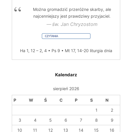
Można gromadzić przeróżne skarby, ale
najcenniejszy jest prawdziwy przyjaciel.
św. Jan Chryzostom
Ha 1, 12 – 2, 4 • Ps 9 • Mt 17, 14-20
liturgia dnia
Kalendarz
sierpień 2026
P
W
Ś
C
P
S
N
1
2
3
4
5
6
7
8
9
10
11
12
13
14
15
16