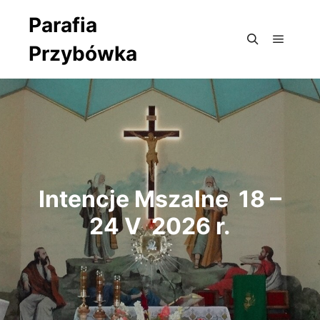
Parafia
Przybówka
Główne
Szukaj
Intencje Mszalne 18 –
24 V 2026 r.