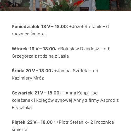
Poniedziałek 18 V –
18.00:
+Józef Stefanik – 6
rocznica śmierci
Wtorek 19 V –
18.00:
+Bolesław Dziadosz – od
Grzegorza z rodziną z Jasła
Środa 20 V – 18.00 :
+Janina Szetela – od
Kazimiery Mróz
Czwartek 21 V – 18.00 :
+Anna Kanp – od
koleżanek i kolegów synowej Anny z firmy Asprod z
Frysztaka
Piątek 22 V – 18.00 :
+Piotr Stefanik– 21 rocznica
śmierci