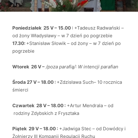
Poniedziałek 25 V –
15.00 :
+Tadeusz Radwański –
od żony Władysławy – w 7 dzień po pogrzebie
17.30:
+Stanisław Słowik – od żony – w 7 dzień po
pogrzebie
Wtorek 26 V –
/poza parafią/: W intencji parafian
Środa 27 V – 18.00 :
+Zdzisława Such– 10 rocznica
śmierci
Czwartek 28 V – 18.00 :
+Artur Mendrala – od
rodziny Zdybskich z Frysztaka
Piątek 29 V – 18.00 :
+Jadwiga Stec – od Dowódcy i
Żołnierzy III Kompanii Regulacji Ruchu