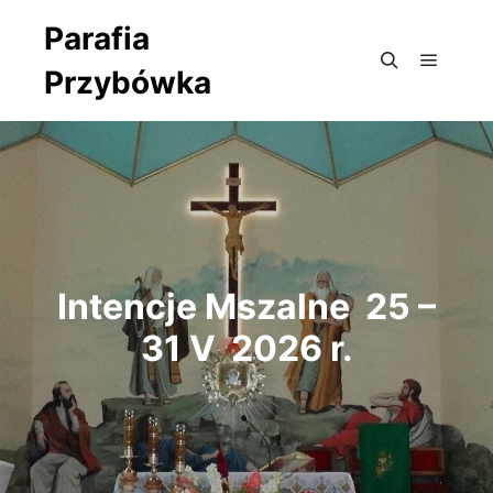
Parafia
Przybówka
Główne
Szukaj
Intencje Mszalne 25 –
31 V 2026 r.