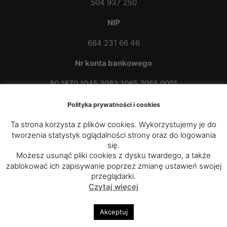
504 937 250
NIP
684 231 66 46
Nr konta bankowego
80 1870 1045 2083 1065 7055 0001
Polityka prywatności i cookies
Ta strona korzysta z plików cookies. Wykorzystujemy je do
tworzenia statystyk oglądalności strony oraz do logowania
się.
Możesz usunąć pliki cookies z dysku twardego, a także
zablokować ich zapisywanie poprzez zmianę ustawień swojej
© 2020 - 2025
Parafia Rzymskokatolicka p.w. św.
przeglądarki.
Czytaj więcej
Kazimierza Królewicza w Przybówce
|
Diecezja
Rzeszowska
Akceptuj
Polityka prywatności