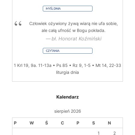
Człowiek ożywiony żywą wiarą nie ufa sobie,
ale całą ufność w Bogu pokłada.
bł. Honorat Koźmiński
1 Krl 19, 9a. 11-13a • Ps 85 • Rz 9, 1-5 • Mt 14, 22-33
liturgia dnia
Kalendarz
sierpień 2026
P
W
Ś
C
P
S
N
1
2