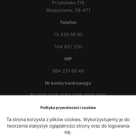
Przybówka 218
Wojaszówka, 38-471
Telefon
13 438 58 90
504 937 250
NIP
684 231 66 46
Nr konta bankowego
80 1870 1045 2083 1065 7055 0001
Polityka prywatności i cookies
Ta strona korzysta z plików cookies. Wykorzystujemy je do
tworzenia statystyk oglądalności strony oraz do logowania
się.