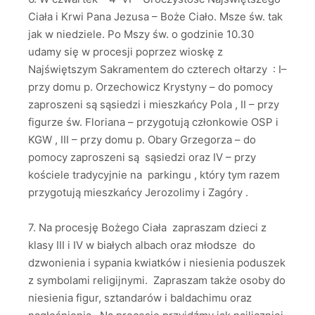
Ciała i Krwi Pana Jezusa – Boże Ciało. Msze św. tak
jak w niedziele. Po Mszy św. o godzinie 10.30
udamy się w procesji poprzez wioskę z
Najświętszym Sakramentem do czterech ołtarzy : I–
przy domu p. Orzechowicz Krystyny – do pomocy
zaproszeni są sąsiedzi i mieszkańcy Pola , II – przy
figurze św. Floriana – przygotują członkowie OSP i
KGW , III – przy domu p. Obary Grzegorza – do
pomocy zaproszeni są sąsiedzi oraz IV – przy
kościele tradycyjnie na parkingu , który tym razem
przygotują mieszkańcy Jerozolimy i Zagóry .
7. Na procesję Bożego Ciała zapraszam dzieci z
klasy III i IV w białych albach oraz młodsze do
dzwonienia i sypania kwiatków i niesienia poduszek
z symbolami religijnymi. Zapraszam także osoby do
niesienia figur, sztandarów i baldachimu oraz