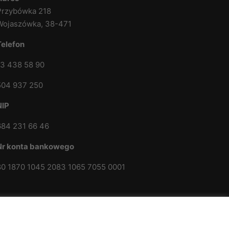
Przybówka 218
Wojaszówka, 38-471
Telefon
13 438 58 90
504 937 250
NIP
684 231 66 46
Nr konta bankowego
80 1870 1045 2083 1065 7055 0001