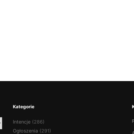
Kategorie
Intencje
(286)
Ogłoszenia
(291)