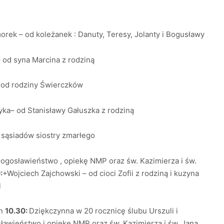
rek – od koleżanek : Danuty, Teresy, Jolanty i Bogusławy
 od syna Marcina z rodziną
 od rodziny Świerczków
a– od Stanisławy Gałuszka z rodziną
sąsiadów siostry zmarłego
łogosławieństwo , opiekę NMP oraz św. Kazimierza i św.
:
+Wojciech Zajchowski – od cioci Zofii z rodziną i kuzyna
l
an
10.30:
Dziękczynna w 20 rocznicę ślubu Urszuli i
ławieństwo i opiekę NMP oraz św. Kazimierza i św. Jana