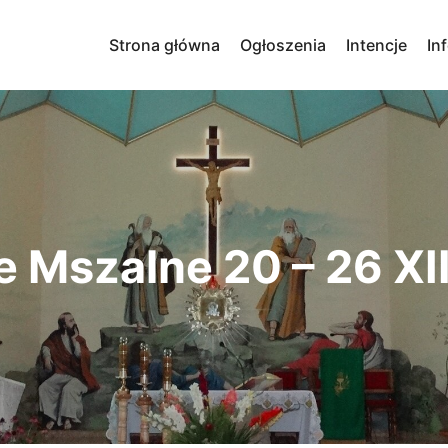
Strona główna
Ogłoszenia
Intencje
In
e Mszalne 20 – 26 XII