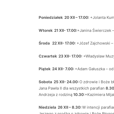
Poniedziałek 20 XII – 17.00:
+Jolanta Kumo
Wtorek 21 XII- 17.00:
+Janina Świerczek –
Środa 22 XII- 17.00:
+Józef Zajchowski –
Czwartek 23 XII- 17.00:
+Władysław Muzyk
Piątek 24 XII- 7.00:
+Adam Gałuszka – od 
Sobota 25 XII- 24.00:
O zdrowie i Boże b
Jana Pawła II dla wszystkich parafian
8.30
Andrzeja z rodziną
10.30
:+Kazimiera Mija
Niedziela 26 XII – 8.30:
W intencji parafi
Jerzego z prośbą o zdrowie i Boże Błogos