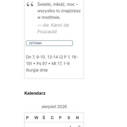
Światło, miłość, moc –
wszystko to znajdziesz
w modlitwie.
św. Karol de
Foucauld
Dn 7, 9-10. 13-14 (2 P 1, 16-
19) • Ps 97 • Mt 17, 1-9
liturgia dnia
Kalendarz
sierpień 2026
P
W
Ś
C
P
S
N