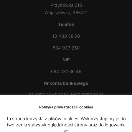
Przybówka 218
Wojaszówka, 38-471
Telefon
13 438 58 90
504 937 250
NIP
684 231 66 46
Nr konta bankowego
80 1870 1045 2083 1065 7055 0001
Polityka prywatności i cookies
Ta strona korzysta z plików cookies. Wykorzystujemy je do
tworzenia statystyk oglądalności strony oraz do logowania
się.