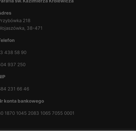
Parafia św. Kazimierza Królewicza
Adres
Przybówka 218
Wojaszówka, 38-471
Telefon
13 438 58 90
504 937 250
NIP
684 231 66 46
Nr konta bankowego
80 1870 1045 2083 1065 7055 0001