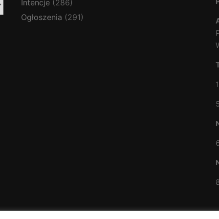
Intencje
(286)
Ogłoszenia
(291)