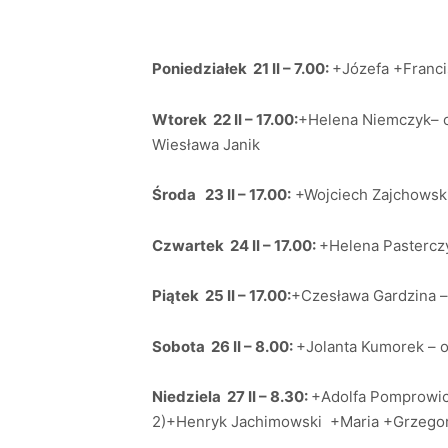
Poniedziałek 21 II – 7.00:
+Józefa +Franc
Wtorek 22 II – 17.00:
+Helena Niemczyk– od
Wiesława Janik
Środa 23 II – 17.00:
+Wojciech Zajchowski 
Czwartek 24 II – 17.00:
+Helena Pasterczy
Piątek 25 II – 17.00:
+Czesława Gardzina –
Sobota 26 II – 8.00:
+Jolanta Kumorek – 
Niedziela 27 II – 8.30:
+Adolfa Pomprowic
2)+Henryk Jachimowski +Maria +Grzegorz