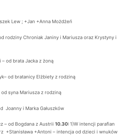
iszek Lew ; +Jan +Anna Możdżeń
 rodziny Chroniak Janiny i Mariusza oraz Krystyny i
– od brata Jacka z żoną
k– od bratanicy Elżbiety z rodziną
 od syna Mariusza z rodziną
od Joanny i Marka Gałuszków
z – od Bogdana z Austrii
10.30:
1)W intencji parafian
 +Stanisława +Antoni – intencja od dzieci i wnuków