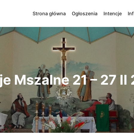
Strona główna
Ogłoszenia
Intencje
In
je Mszalne 21 – 27 II 