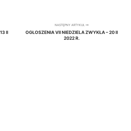
NASTĘPNY ARTYKUŁ
3 II
OGŁOSZENIA VII NIEDZIELA ZWYKŁA – 20 II
2022 R.