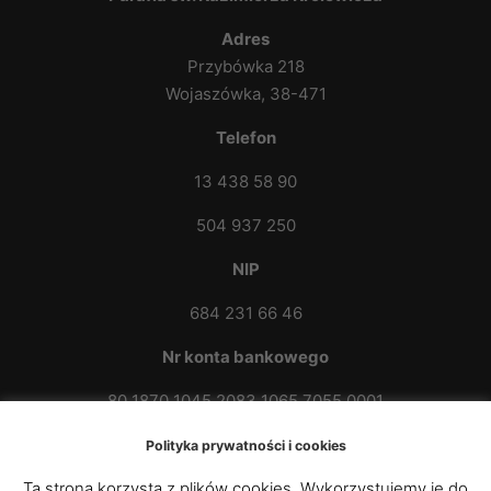
Adres
Przybówka 218
Wojaszówka, 38-471
Telefon
13 438 58 90
504 937 250
NIP
684 231 66 46
Nr konta bankowego
80 1870 1045 2083 1065 7055 0001
Polityka prywatności i cookies
Ta strona korzysta z plików cookies. Wykorzystujemy je do