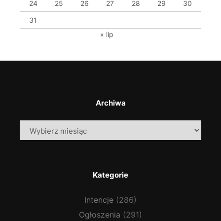
24
25
26
27
28
29
30
31
« lip
Archiwa
Archiwa
Kategorie
Intencje
(286)
Ogłoszenia
(291)