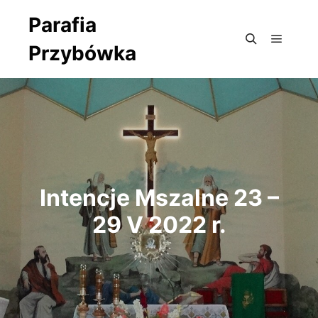
Parafia
Przybówka
Główne
Szukaj
Intencje Mszalne 23 –
29 V 2022 r.