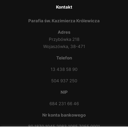
Kontakt
Parafia św. Kazimierza Królewicza
Adres
Przybówka 218
Wojaszówka, 38-471
Telefon
13 438 58 90
504 937 250
NIP
684 231 66 46
Nr konta bankowego
80 1870 1045 2083 1065 7055 0001