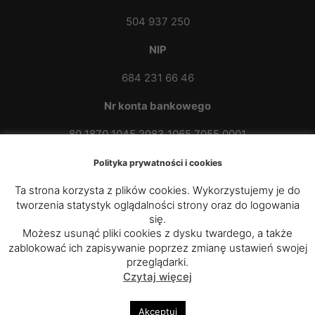
504 937 250
NIP
684 231 66 46
Nr konta bankowego
80 1870 1045 2083 1065 7055 0001
Polityka prywatności i cookies
Ta strona korzysta z plików cookies. Wykorzystujemy je do
tworzenia statystyk oglądalności strony oraz do logowania
się.
Możesz usunąć pliki cookies z dysku twardego, a także
zablokować ich zapisywanie poprzez zmianę ustawień swojej
© 2020 - 2025
Parafia Rzymskokatolicka p.w. św.
przeglądarki.
Czytaj więcej
Kazimierza Królewicza w Przybówce
|
Diecezja
Rzeszowska
Akceptuj