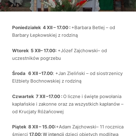
Poniedziałek 4 XII – 17.00 :
+Barbara Betlej – od
Barbary Łepkowskiej z rodziną
Wtorek 5 XII– 17.00:
+Józef Zajchowski– od
uczestników pogrzebu
Środa 6 XII –17.00
: +Jan Zieliński – od siostrzenicy
Elżbiety Bochnowskiej z rodziną
Czwartek 7 XII –17.00 :
O liczne i święte powołania
kapłańskie i zakonne oraz za wszystkich kapłanów –
od Krucjaty Różańcowej
Piątek 8 XII – 15.00:
+Adam Zajchowski– 11 rocznica
śmierci
17.00:
W intencji
dzieci objętych modlitwą