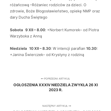
różańcową –Różaniec rodziców za dzieci. O
zdrowie, Boże Błogosławieństwo, opiekę NMP oraz
dary Ducha Świętego
Sobota 9 XII – 8.00
: +Norbert Kumorek– od Piotra
Warzyboka z Anną
Niedziela 10 XII – 8.30
: W intencji parafian
10.30:
+Janina Świerczek– od Krystyny z rodziną
POPRZEDNI ARTYKUŁ
OGŁOSZENIA XXXIV NIEDZIELA ZWYKŁA 26 XI
2023 R.
NASTĘPNY ARTYKUŁ