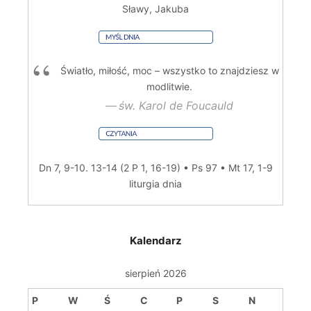
Sławy, Jakuba
Światło, miłość, moc – wszystko to znajdziesz w
modlitwie.
św. Karol de Foucauld
Dn 7, 9-10. 13-14 (2 P 1, 16-19) • Ps 97 • Mt 17, 1-9
liturgia dnia
Kalendarz
sierpień 2026
P
W
Ś
C
P
S
N