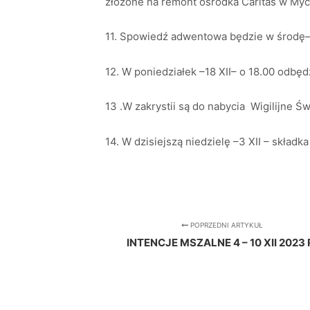
złożone na remont ośrodka Caritas w Mycz
11. Spowiedź adwentowa będzie w środę– 2
12. W poniedziałek –18 XII– o 18.00 odbędz
13 .W zakrystii są do nabycia Wigilijne Św
14. W dzisiejszą niedzielę –3 XII – składk
POPRZEDNI ARTYKUŁ
INTENCJE MSZALNE 4 – 10 XII 2023 