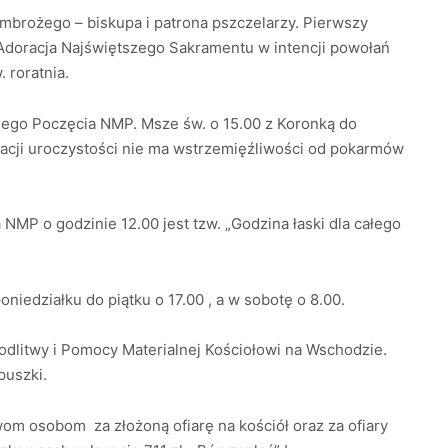
mbrożego – biskupa i patrona pszczelarzy. Pierwszy
 Adoracja Najświętszego Sakramentu w intencji powołań
 roratnia.
anego Poczęcia NMP. Msze św. o 15.00 z Koronką do
 racji uroczystości nie ma wstrzemięźliwości od pokarmów
NMP o godzinie 12.00 jest tzw. „Godzina łaski dla całego
oniedziałku do piątku o 17.00 , a w sobotę o 8.00.
Modlitwy i Pomocy Materialnej Kościołowi na Wschodzie.
puszki.
m osobom za złożoną ofiarę na kościół oraz za ofiary