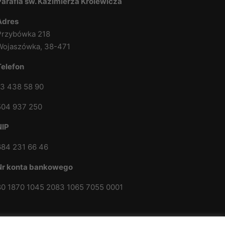
Parafia św. Kazimierza Królewicza
Adres
Przybówka 218
Wojaszówka, 38-471
Telefon
13 438 58 90
504 937 250
NIP
684 231 66 46
Nr konta bankowego
80 1870 1045 2083 1065 7055 0001