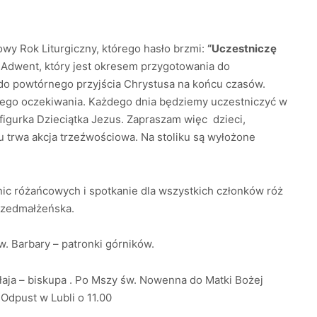
owy Rok Liturgiczny, którego hasło brzmi:
“Uczestniczę
Adwent, który jest okresem przygotowania do
do powtórnego przyjścia Chrystusa na końcu czasów.
ego oczekiwania. Każdego dnia będziemy uczestniczyć w
igurka Dzieciątka Jezus. Zapraszam więc dzieci,
 trwa akcja trzeźwościowa. Na stoliku są wyłożone
nic różańcowych i spotkanie dla wszystkich członków róż
rzedmałżeńska.
w. Barbary – patronki górników.
łaja – biskupa . Po Mszy św. Nowenna do Matki Bożej
e. Odpust w Lubli o 11.00