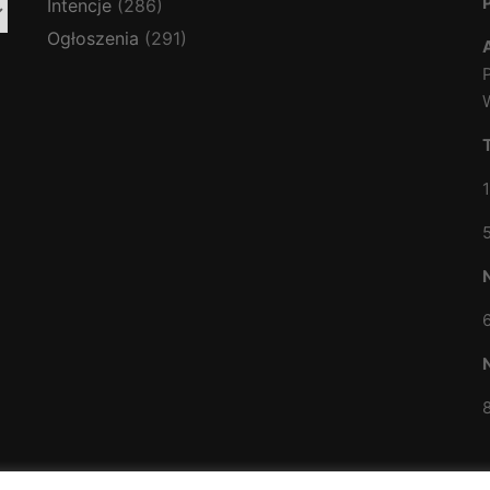
Intencje
(286)
Ogłoszenia
(291)