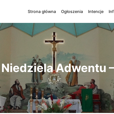
Strona główna
Ogłoszenia
Intencje
In
 Niedziela Adwentu – 