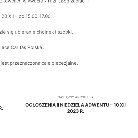
kowcach w kwocie 711 zł. „Bóg zapłać” !
0 XII – od 15.00-17.00.
ie się ubieranie choinek i szopki.
iece Caritas Polska .
a jest przeznaczona cale diecezjalne.
NASTĘPNY ARTYKUŁ
OGŁOSZENIA II NIEDZIELA ADWENTU – 10 XII
R.
2023 R.