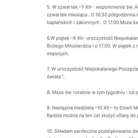
5. W czwartek –7 XII– wspomnienie św. A
czwartek miesiąca . O 16.30 półgodzinna
kapłańskich i zakonnych . O 17.00 Msza św.
6.W piątek –8 XII– uroczystość Niepokal
Bożego Miłosierdzia i o 17.00. W piątek z
mięsnych.
7. W uroczystość Niepokalanego Poczęcia 
świata ”.
8. Msze św. roratnie w tym tygodniu : od p
9. Następna niedziela –10 XII – to Dzień 
Będzie można na ten cel złożyć ofiarę do 
10. Składam serdeczne podziękowanie dwo