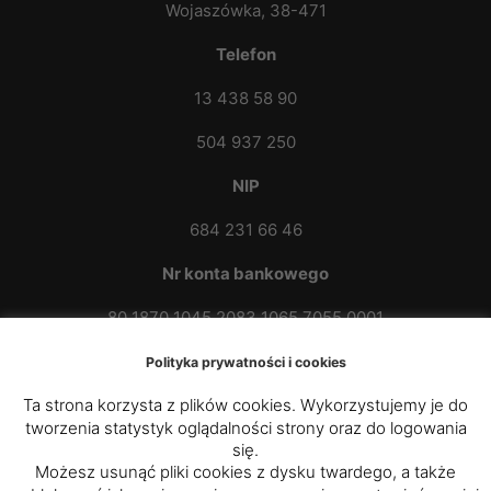
Wojaszówka, 38-471
Telefon
13 438 58 90
504 937 250
NIP
684 231 66 46
Nr konta bankowego
80 1870 1045 2083 1065 7055 0001
Polityka prywatności i cookies
Ta strona korzysta z plików cookies. Wykorzystujemy je do
tworzenia statystyk oglądalności strony oraz do logowania
się.
Możesz usunąć pliki cookies z dysku twardego, a także