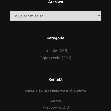
Archiwa
Archiwa
Kategorie
Intencje
(286)
Ogłoszenia
(291)
Kontakt
Parafia św. Kazimierza Królewicza
Adres
Przybówka 218