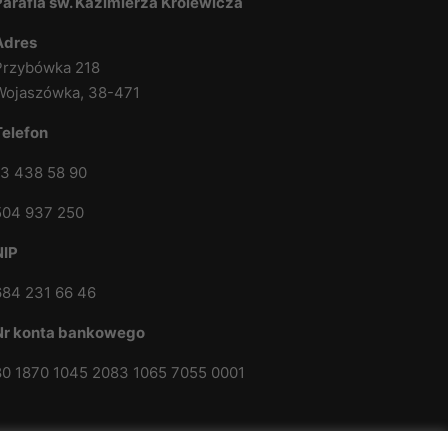
Parafia św. Kazimierza Królewicza
Adres
Przybówka 218
Wojaszówka, 38-471
Telefon
13 438 58 90
504 937 250
NIP
684 231 66 46
Nr konta bankowego
80 1870 1045 2083 1065 7055 0001