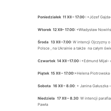
Poniedziałek 11 XII – 17.00 :
+Józef Gajda–
Wtorek 12 XII– 17.00:
+Władysław Nowińsk
Środa 13 XII –7.00
: W intencji Ojczyzny 
Polsce , na Ukrainie a także na całym św
Czwartek 14 XII –17.00 :
+Edmund Mijal– 
Piątek 15 XII – 17.00:
+Helena Piotrowska –
Sobota 16 XII – 8.00
: + Janina Gałuszka
Niedziela 17 XII – 8.30
: W intencji parafi
Pawła