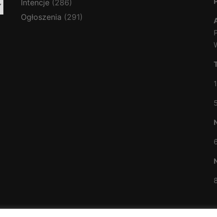
Intencje
(286)
Ogłoszenia
(291)