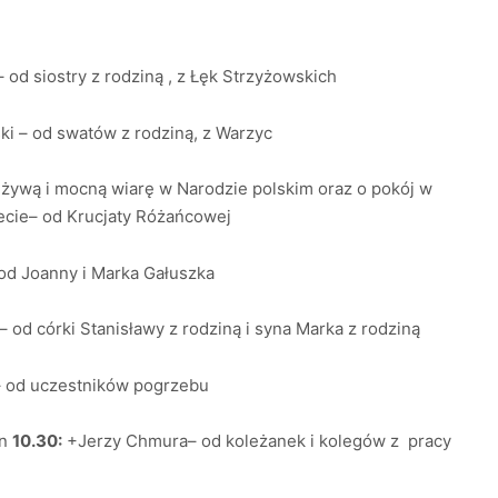
 od siostry z rodziną , z Łęk Strzyżowskich
i – od swatów z rodziną, z Warzyc
o żywą i mocną wiarę w Narodzie polskim oraz o pokój w
iecie– od Krucjaty Różańcowej
od Joanny i Marka Gałuszka
 od córki Stanisławy z rodziną i syna Marka z rodziną
 – od uczestników pogrzebu
an
10.30:
+Jerzy Chmura– od koleżanek i kolegów z pracy