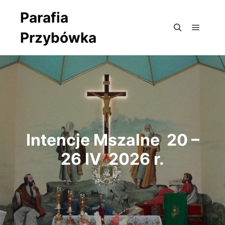
Parafia
Przybówka
Główne
Szukaj
Intencje Mszalne 20 –
26 IV 2026 r.