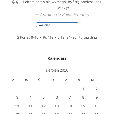
Pokora serca nie wymaga, byś się poniżał, lecz
otworzył.
Antoine de Saint-Exupéry
2 Kor 9, 6-10 • Ps 112 • J 12, 24-26
liturgia dnia
Kalendarz
sierpień 2026
P
W
Ś
C
P
S
N
1
2
3
4
5
6
7
8
9
10
11
12
13
14
15
16