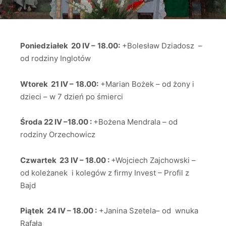
Poniedziałek 20 IV –
18.00:
+Bolesław Dziadosz –
od rodziny Inglotów
Wtorek 21 IV –
18.00:
+Marian Bożek – od żony i
dzieci – w 7 dzień po śmierci
Środa 22 IV –18.00 :
+Bożena Mendrala – od
rodziny Orzechowicz
Czwartek 23 IV – 18.00 :
+Wojciech Zajchowski –
od koleżanek i kolegów z firmy Invest – Profil z
Bajd
Piątek 24 IV – 18.00 :
+Janina Szetela– od wnuka
Rafała