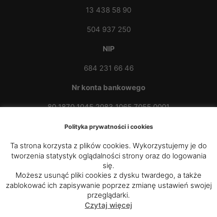
13 438 58 90
504 937 250
NIP
684 231 66 46
Nr konta bankowego
80 1870 1045 2083 1065 7055 0001
Polityka prywatności i cookies
Ta strona korzysta z plików cookies. Wykorzystujemy je do
tworzenia statystyk oglądalności strony oraz do logowania
się.
Możesz usunąć pliki cookies z dysku twardego, a także
zablokować ich zapisywanie poprzez zmianę ustawień swojej
© 2020 - 2025
Parafia Rzymskokatolicka p.w. św.
przeglądarki.
Czytaj więcej
Kazimierza Królewicza w Przybówce
|
Diecezja