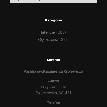
Kategorie
Intencje
(286)
Ogłoszenia
(291)
Kontakt
Parafia św. Kazimierza Królewicza
Adres
Przybówka 218
Wojaszówka, 38-471
Telefon