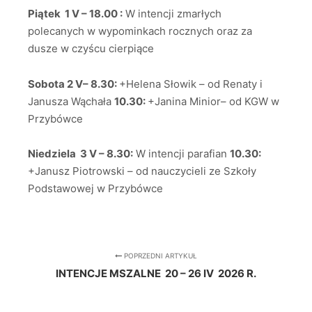
Piątek 1 V – 18.00 :
W intencji zmarłych
polecanych w wypominkach rocznych oraz za
dusze w czyścu cierpiące
Sobota 2 V– 8.30:
+Helena Słowik – od Renaty i
Janusza Wąchała
10.30:
+Janina Minior– od KGW w
Przybówce
Niedziela 3 V – 8.30:
W intencji parafian
10.30:
+Janusz Piotrowski – od nauczycieli ze Szkoły
Podstawowej w Przybówce
POPRZEDNI ARTYKUŁ
INTENCJE MSZALNE 20 – 26 IV 2026 R.