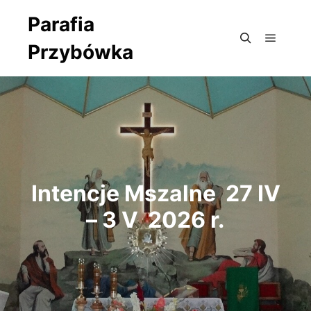
Parafia
Przybówka
Główne
Szukaj
Intencje Mszalne 27 IV
– 3 V 2026 r.