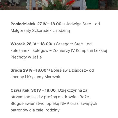
Poniedziałek 27 IV –
18.00:
+Jadwiga Stec – od
Małgorzaty Szkaradek z rodziną
Wtorek 28 IV –
18.00:
+Grzegorz Stec – od
koleżanek i kolegów – Żołnierzy IV Kompanii Lekkiej
Piechoty w Jaśle
Środa 29 IV –18.00 :
+Bolesław Dziadosz– od
Joanny i Krystyny Marczak
Czwartek 30 IV – 18.00 :
Dziękczynna za
otrzymane łaski z prośbą o zdrowie , Boże
Błogosławieństwo, opiekę NMP oraz świętych
patronów dla całej rodziny