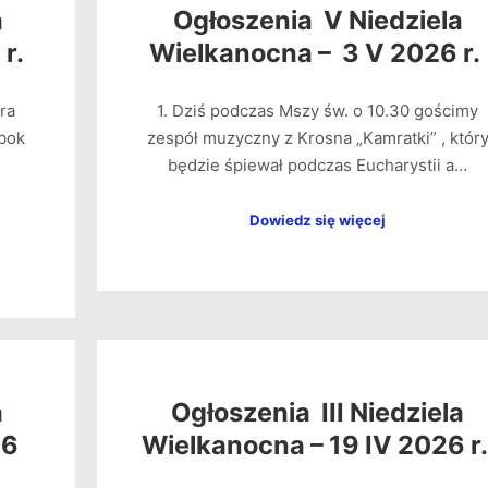
a
Ogłoszenia V Niedziela
 r.
Wielkanocna – 3 V 2026 r.
ra
1. Dziś podczas Mszy św. o 10.30 gościmy
bok
zespół muzyczny z Krosna „Kamratki” , któr
będzie śpiewał podczas Eucharystii a…
Dowiedz się więcej
a
Ogłoszenia III Niedziela
26
Wielkanocna – 19 IV 2026 r