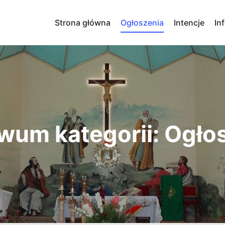
Strona główna
Ogłoszenia
Intencje
In
wum kategorii:
Ogło