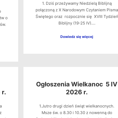
1. Dziś przeżywamy Niedzielą Biblijną
połączoną z X Narodowym Czytaniem Pisma
o
Świętego oraz rozpocznie się XVIII Tydzie
tw o
Biblijny (19-25 IV).…
 św.
Dowiedz się więcej
Ogłoszenia Wielkanoc 5 IV
 r.
2026 r.
a
1.Jutro drugi dzień świąt wielkanocnych.
z
Msze św. o 8.30 i 10.30 z nowenną do