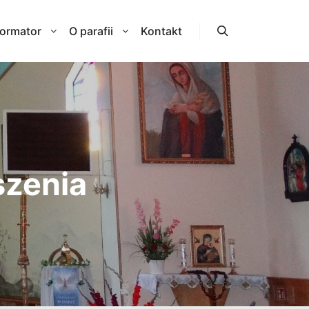
formator
O parafii
Kontakt
Szukaj
szenia