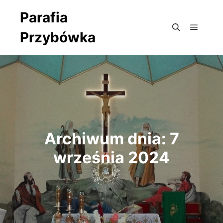
Parafia
Przybówka
Główne
Szukaj
Archiwum dnia:
7
września 2024