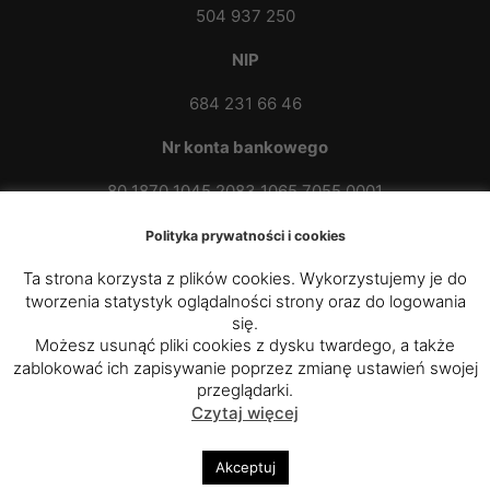
504 937 250
NIP
684 231 66 46
Nr konta bankowego
80 1870 1045 2083 1065 7055 0001
Polityka prywatności i cookies
Ta strona korzysta z plików cookies. Wykorzystujemy je do
tworzenia statystyk oglądalności strony oraz do logowania
się.
Możesz usunąć pliki cookies z dysku twardego, a także
zablokować ich zapisywanie poprzez zmianę ustawień swojej
© 2020 - 2025
Parafia Rzymskokatolicka p.w. św.
przeglądarki.
Czytaj więcej
Kazimierza Królewicza w Przybówce
|
Diecezja
Rzeszowska
Akceptuj
Polityka prywatności