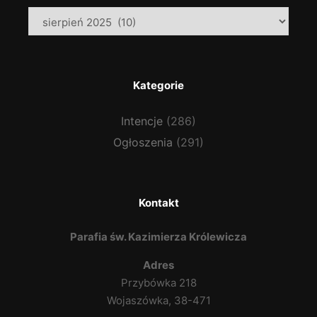
Archiwa
Kategorie
Intencje
(286)
Ogłoszenia
(291)
Kontakt
Parafia św. Kazimierza Królewicza
Adres
Przybówka 218
Wojaszówka, 38-471