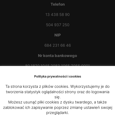
Telefon
13 438 58 90
504 937 250
NIP
684 231 66 46
Nr konta bankowego
80 1870 1045 2083 1065 7055 0001
Polityka prywatności i cookies
Ta strona korzysta z plików cookies. Wykorzystujemy je do
tworzenia statystyk oglądalności strony oraz do logowania
się.
Możesz usunąć pliki cookies z dysku twardego, a także
zablokować ich zapisywanie poprzez zmianę ustawień swojej
© 2020 - 2025
Parafia Rzymskokatolicka p.w. św.
przeglądarki.