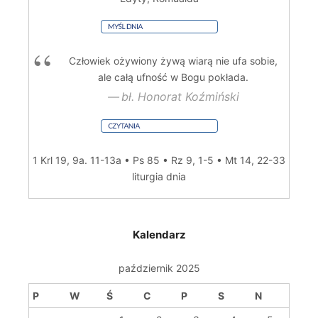
Człowiek ożywiony żywą wiarą nie ufa sobie,
ale całą ufność w Bogu pokłada.
bł. Honorat Koźmiński
1 Krl 19, 9a. 11-13a • Ps 85 • Rz 9, 1-5 • Mt 14, 22-33
liturgia dnia
Kalendarz
październik 2025
P
W
Ś
C
P
S
N