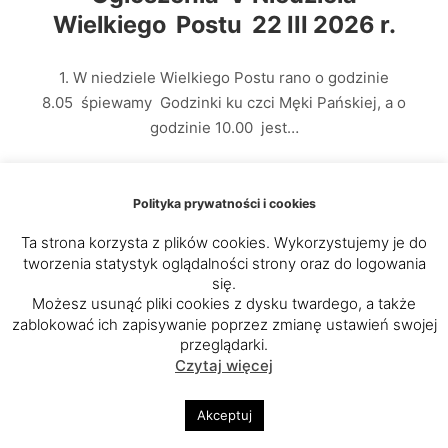
Wielkiego Postu 22 III 2026 r.
1. W niedziele Wielkiego Postu rano o godzinie
8.05 śpiewamy Godzinki ku czci Męki Pańskiej, a o
godzinie 10.00 jest…
Dowiedz się więcej
Polityka prywatności i cookies
Ta strona korzysta z plików cookies. Wykorzystujemy je do
tworzenia statystyk oglądalności strony oraz do logowania
się.
Możesz usunąć pliki cookies z dysku twardego, a także
Intencje Mszalne 23 – 29 III
zablokować ich zapisywanie poprzez zmianę ustawień swojej
przeglądarki.
2026 r.
Czytaj więcej
Poniedziałek 23 III –17.00 : +Rafał Habil – 7 rocznica
Akceptuj
śmierci Wtorek 24 III – 17.00: +Stanisław Gacek –